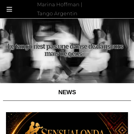
Marina Hoffman |
Tango Argentin
"Le tango n'est pas une danse de danseurs
mais de gens"
NEWS